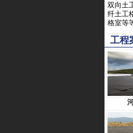
双向土
纤土工
格室等
工程
服务电