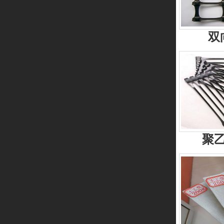
双
服务电
聚
服务电