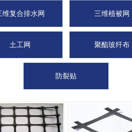
三维复合排水网
三维植被网
土工网
聚酯玻纤布
防裂贴