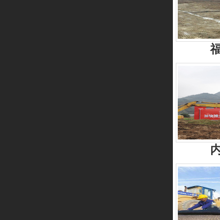
服务电
服务电