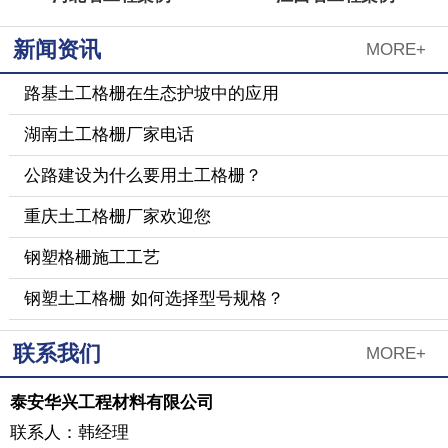
服务电话：
132-1069-2888
服务电话：
132-1069-2888
新闻资讯
MORE+
路基土工格栅在生态护坡中的应用
湖南土工格栅厂家电话
公路建设为什么要用土工格栅？
重庆土工格栅厂家欢迎您
钢塑格栅施工工艺
钢塑土工格栅 如何选择型号规格？
联系我们
MORE+
泰安华兴工程材料有限公司
联系人：韩经理