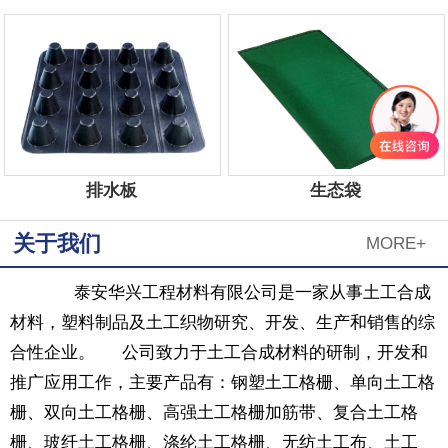
服务电话：
132-1069-2888
服务电话：
132-1069-2888
排水板
生态袋
服务电话：
132-1069-2888
服务电话：
132-1069-2888
关于我们
MORE+
泰安华兴工程材料有限公司是一家从事土工合成
材料，塑料制品及土工织物研究、开发、生产和销售的综
合性企业。 公司致力于土工合成材料的研制，开发和
推广应用工作，主要产品有：钢塑土工格栅、单向土工格
栅、双向土工格栅、高强土工格栅加筋带、复合土工格
栅、玻纤土工格栅、涤纶土工格栅、无纺土工布、土工