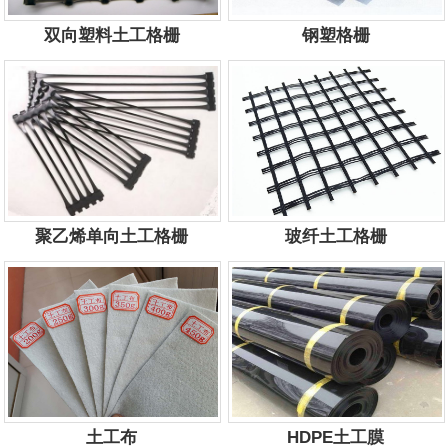
双向塑料土工格栅
钢塑格栅
服务电话：
132-1069-2888
服务电话：
132-1069-2888
聚乙烯单向土工格栅
玻纤土工格栅
服务电话：
132-1069-2888
服务电话：
132-1069-2888
1
2
土工布
HDPE土工膜