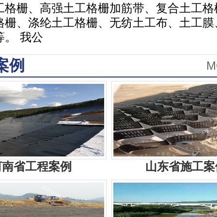
工格栅、高强土工格栅加筋带、复合土工格
格栅、涤纶土工格栅、无纺土工布、土工膜
等。 我公
案例
M
河南省工程案例
山东省施工案
话：
132-1069-2888
服务电话：
132-10