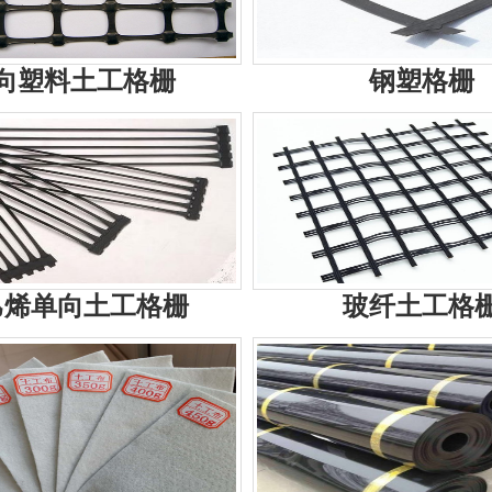
向塑料土工格栅
钢塑格栅
话：
132-1069-2888
服务电话：
132-10
乙烯单向土工格栅
玻纤土工格
话：
132-1069-2888
服务电话：
132-10