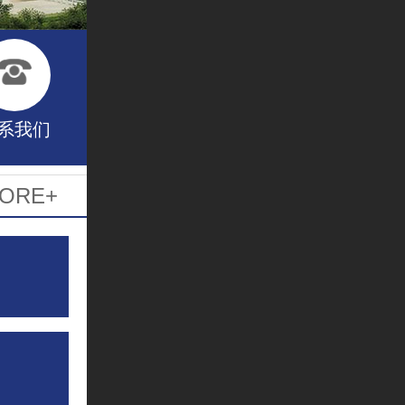
系我们
ORE+