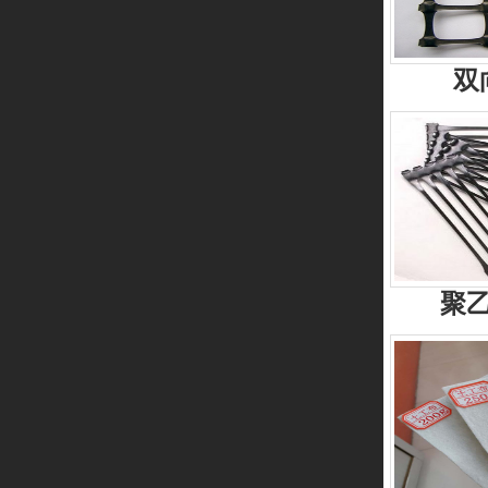
双
服务电
聚
服务电