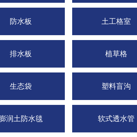
防水板
土工格室
排水板
植草格
生态袋
塑料盲沟
膨润土防水毯
软式透水管