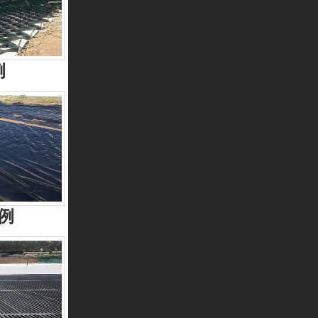
例
69-2888
例
69-2888