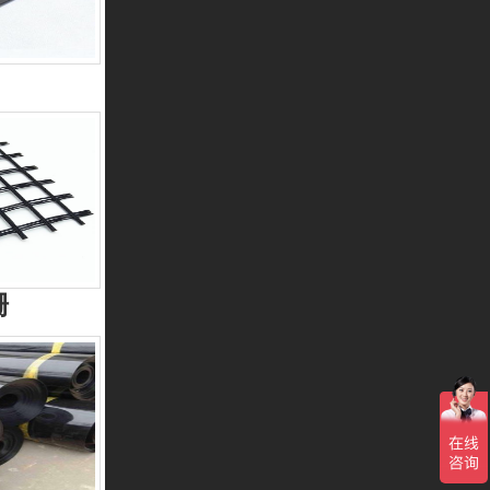
69-2888
栅
69-2888