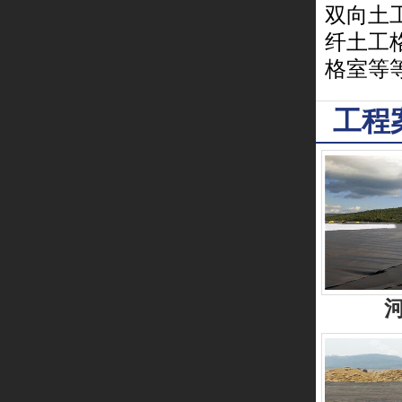
双向土
纤土工
格室等
工程
服务电