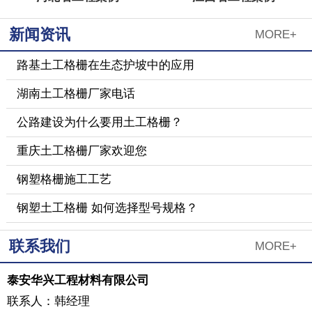
服务电话：
132-1069-2888
服务电话：
132-1069-2888
新闻资讯
MORE+
路基土工格栅在生态护坡中的应用
湖南土工格栅厂家电话
公路建设为什么要用土工格栅？
重庆土工格栅厂家欢迎您
钢塑格栅施工工艺
钢塑土工格栅 如何选择型号规格？
联系我们
MORE+
泰安华兴工程材料有限公司
联系人：韩经理