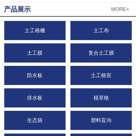
产品展示
MORE+
土工格栅
土工布
土工膜
复合土工膜
防水板
土工格室
排水板
植草格
生态袋
塑料盲沟