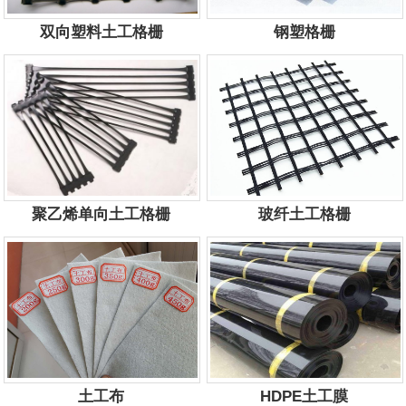
双向塑料土工格栅
钢塑格栅
服务电话：
132-1069-2888
服务电话：
132-1069-2888
聚乙烯单向土工格栅
玻纤土工格栅
服务电话：
132-1069-2888
服务电话：
132-1069-2888
1
2
土工布
HDPE土工膜