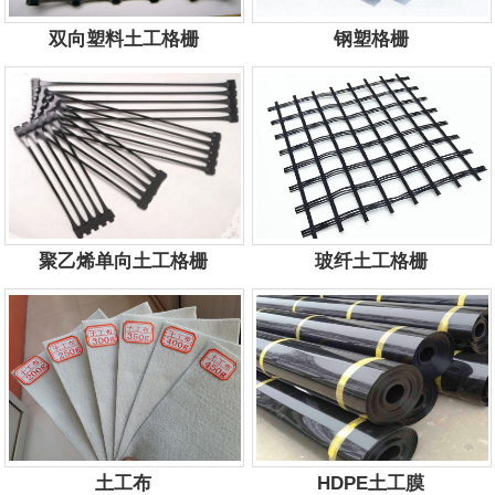
双向塑料土工格栅
钢塑格栅
服务电话：
132-1069-2888
服务电话：
132-1069-2888
聚乙烯单向土工格栅
玻纤土工格栅
服务电话：
132-1069-2888
服务电话：
132-1069-2888
1
2
土工布
HDPE土工膜