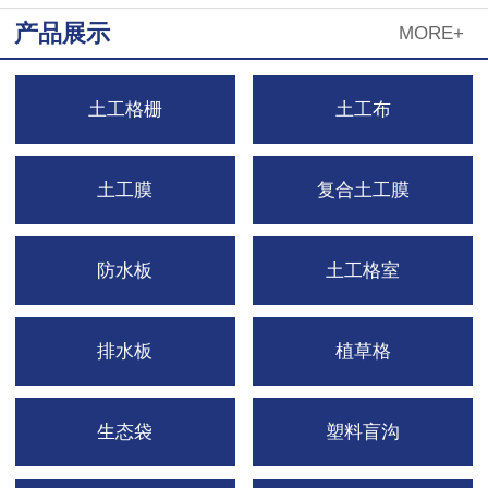
产品展示
MORE+
土工格栅
土工布
土工膜
复合土工膜
防水板
土工格室
排水板
植草格
生态袋
塑料盲沟