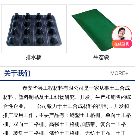
服务电话：
132-1069-2888
服务电话：
132-1069-2888
排水板
生态袋
服务电话：
132-1069-2888
服务电话：
132-1069-2888
关于我们
MORE+
泰安华兴工程材料有限公司是一家从事土工合成
材料，塑料制品及土工织物研究、开发、生产和销售的综
合性企业。 公司致力于土工合成材料的研制，开发和
推广应用工作，主要产品有：钢塑土工格栅、单向土工格
栅、双向土工格栅、高强土工格栅加筋带、复合土工格
栅、玻纤土工格栅、涤纶土工格栅、无纺土工布、土工