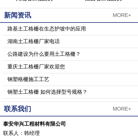
服务电话：
132-1069-2888
服务电话：
132-1069-2888
新闻资讯
MORE+
路基土工格栅在生态护坡中的应用
湖南土工格栅厂家电话
公路建设为什么要用土工格栅？
重庆土工格栅厂家欢迎您
钢塑格栅施工工艺
钢塑土工格栅 如何选择型号规格？
联系我们
MORE+
泰安华兴工程材料有限公司
联系人：韩经理