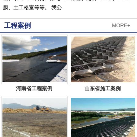
膜、土工格室等等。 我公
工程案例
MORE+
河南省工程案例
山东省施工案例
服务电话：
132-1069-2888
服务电话：
132-1069-2888