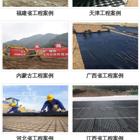
福建省工程案例
天津工程案例
服务电话：
132-1069-2888
服务电话：
132-1069-2888
内蒙古工程案例
广西省工程案例
服务电话：
132-1069-2888
服务电话：
132-1069-2888
河北省工程案例
江西省工程案例