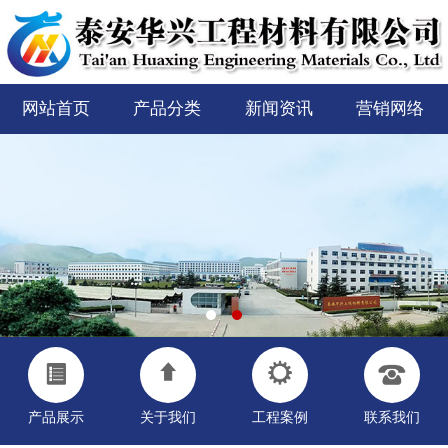
网站首页
产品分类
新闻资讯
营销网络
产品展示
关于我们
工程案例
联系我们