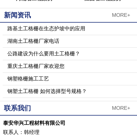
服务电话：
132-1069-2888
服务电话：
132-1069-2888
新闻资讯
MORE+
路基土工格栅在生态护坡中的应用
湖南土工格栅厂家电话
公路建设为什么要用土工格栅？
重庆土工格栅厂家欢迎您
钢塑格栅施工工艺
钢塑土工格栅 如何选择型号规格？
联系我们
MORE+
泰安华兴工程材料有限公司
联系人：韩经理