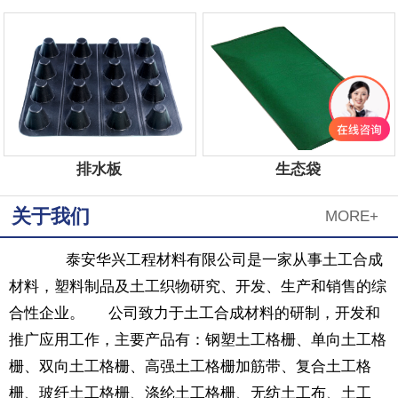
服务电话：
132-1069-2888
服务电话：
132-1069-2888
排水板
生态袋
服务电话：
132-1069-2888
服务电话：
132-1069-2888
关于我们
MORE+
泰安华兴工程材料有限公司是一家从事土工合成
材料，塑料制品及土工织物研究、开发、生产和销售的综
合性企业。 公司致力于土工合成材料的研制，开发和
推广应用工作，主要产品有：钢塑土工格栅、单向土工格
栅、双向土工格栅、高强土工格栅加筋带、复合土工格
栅、玻纤土工格栅、涤纶土工格栅、无纺土工布、土工