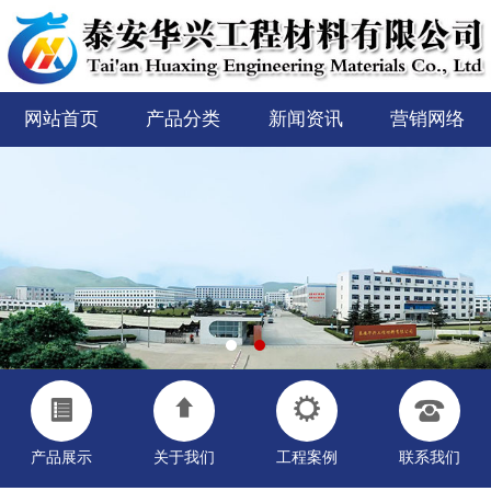
网站首页
产品分类
新闻资讯
营销网络
产品展示
关于我们
工程案例
联系我们