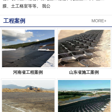
膜、土工格室等等。 我公
工程案例
MORE+
河南省工程案例
山东省施工案例
服务电话：
132-1069-2888
服务电话：
132-1069-2888