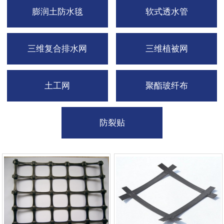
膨润土防水毯
软式透水管
三维复合排水网
三维植被网
土工网
聚酯玻纤布
防裂贴