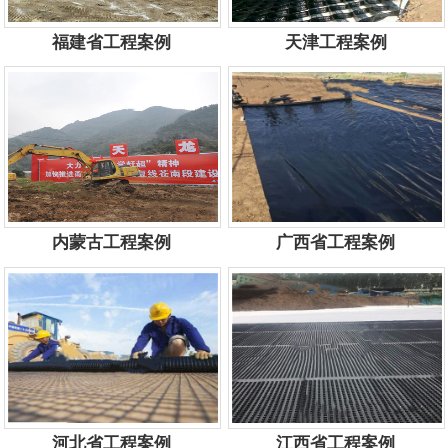
福建省工程案例
天津工程案例
服务电话：
132-1069-2888
服务电话：
132-1069-2888
内蒙古工程案例
广西省工程案例
服务电话：
132-1069-2888
服务电话：
132-1069-2888
河北省工程案例
江西省工程案例