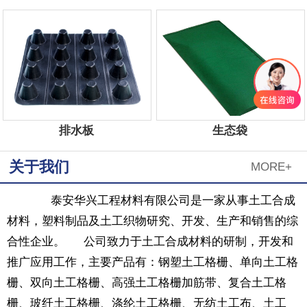
服务电话：
132-1069-2888
服务电话：
132-1069-2888
排水板
生态袋
服务电话：
132-1069-2888
服务电话：
132-1069-2888
关于我们
MORE+
泰安华兴工程材料有限公司是一家从事土工合成
材料，塑料制品及土工织物研究、开发、生产和销售的综
合性企业。 公司致力于土工合成材料的研制，开发和
推广应用工作，主要产品有：钢塑土工格栅、单向土工格
栅、双向土工格栅、高强土工格栅加筋带、复合土工格
栅、玻纤土工格栅、涤纶土工格栅、无纺土工布、土工