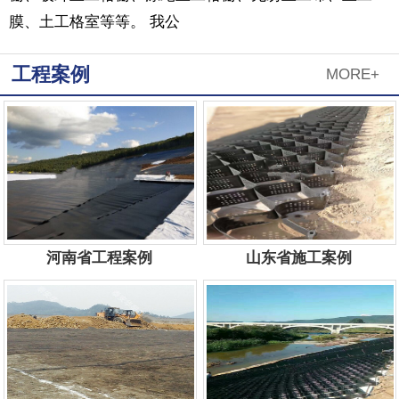
膜、土工格室等等。 我公
工程案例
MORE+
河南省工程案例
山东省施工案例
服务电话：
132-1069-2888
服务电话：
132-1069-2888