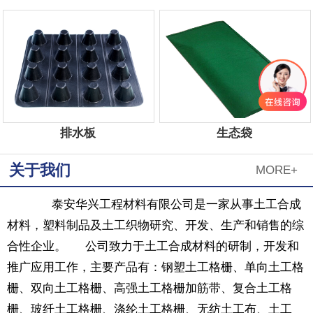
服务电话：
132-1069-2888
服务电话：
132-1069-2888
排水板
生态袋
服务电话：
132-1069-2888
服务电话：
132-1069-2888
关于我们
MORE+
泰安华兴工程材料有限公司是一家从事土工合成
材料，塑料制品及土工织物研究、开发、生产和销售的综
合性企业。 公司致力于土工合成材料的研制，开发和
推广应用工作，主要产品有：钢塑土工格栅、单向土工格
栅、双向土工格栅、高强土工格栅加筋带、复合土工格
栅、玻纤土工格栅、涤纶土工格栅、无纺土工布、土工