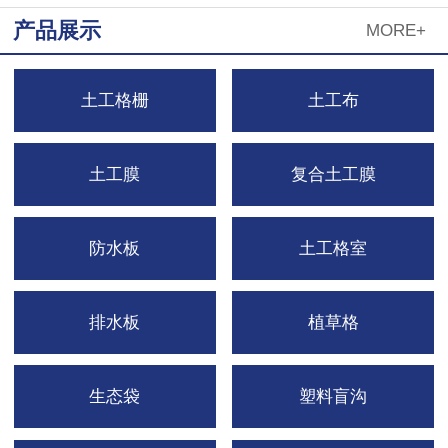
产品展示
MORE+
土工格栅
土工布
土工膜
复合土工膜
防水板
土工格室
排水板
植草格
生态袋
塑料盲沟