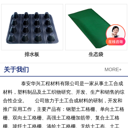
服务电话：
132-1069-2888
服务电话：
132-1069-2888
排水板
生态袋
服务电话：
132-1069-2888
服务电话：
132-1069-2888
关于我们
MORE+
泰安华兴工程材料有限公司是一家从事土工合成
材料，塑料制品及土工织物研究、开发、生产和销售的综
合性企业。 公司致力于土工合成材料的研制，开发和
推广应用工作，主要产品有：钢塑土工格栅、单向土工格
栅、双向土工格栅、高强土工格栅加筋带、复合土工格
栅、玻纤土工格栅、涤纶土工格栅、无纺土工布、土工