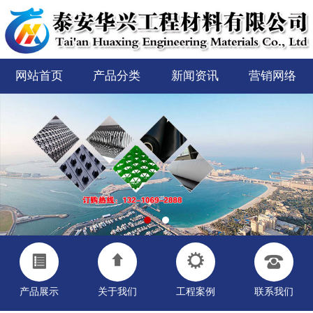
网站首页
产品分类
新闻资讯
营销网络
产品展示
关于我们
工程案例
联系我们