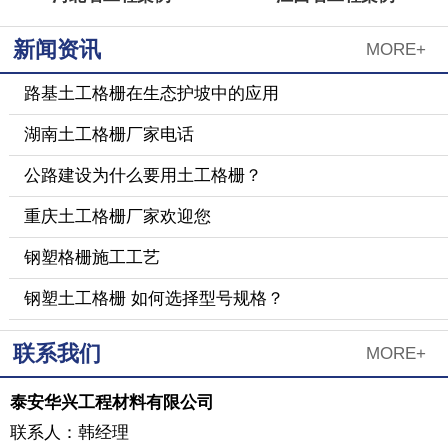
服务电话：
132-1069-2888
服务电话：
132-1069-2888
新闻资讯
MORE+
路基土工格栅在生态护坡中的应用
湖南土工格栅厂家电话
公路建设为什么要用土工格栅？
重庆土工格栅厂家欢迎您
钢塑格栅施工工艺
钢塑土工格栅 如何选择型号规格？
联系我们
MORE+
泰安华兴工程材料有限公司
联系人：韩经理