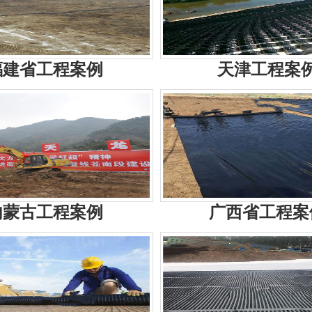
福建省工程案例
天津工程案
话：
132-1069-2888
服务电话：
132-10
内蒙古工程案例
广西省工程案
话：
132-1069-2888
服务电话：
132-10