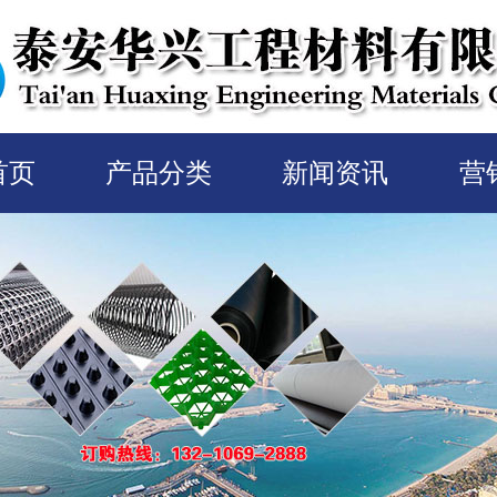
首页
产品分类
新闻资讯
营