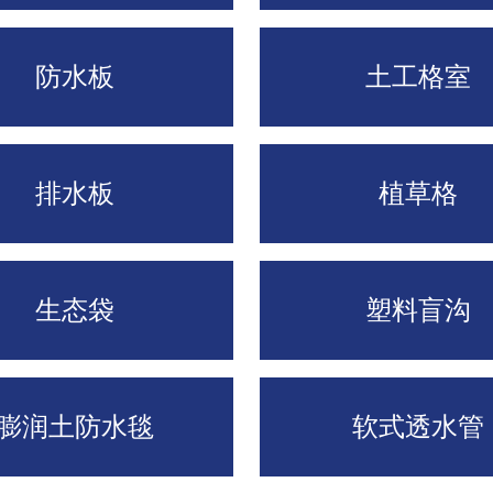
防水板
土工格室
排水板
植草格
生态袋
塑料盲沟
膨润土防水毯
软式透水管