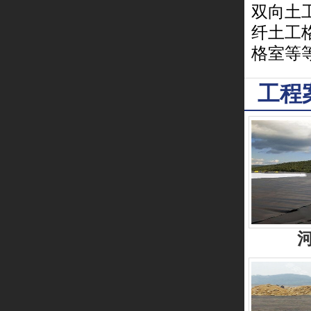
双向土
纤土工
格室等
工程
服务电