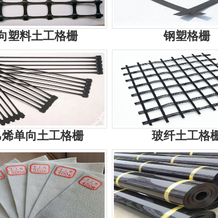
向塑料土工格栅
钢塑格栅
话：
132-1069-2888
服务电话：
132-10
乙烯单向土工格栅
玻纤土工格
话：
132-1069-2888
服务电话：
132-10