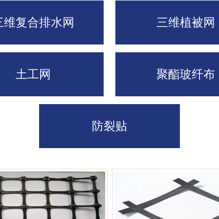
三维复合排水网
三维植被网
土工网
聚酯玻纤布
防裂贴