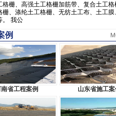
工格栅、高强土工格栅加筋带、复合土工格
格栅、涤纶土工格栅、无纺土工布、土工膜
等。 我公
案例
M
河南省工程案例
山东省施工案
话：
132-1069-2888
服务电话：
132-10